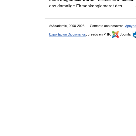
das damalige Firmenkonglomerat des… …
© Academic, 2000-2026
Contacte con nosotros:
Apoyo 
Exportación Diccionarios
, creado en PHP,
Joomla,