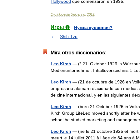
Hollywood
que
comenzaron
en
1996
.
Enciclopedia
Universal
.
2012
.
Игры ⚽
Нужна курсовая?
Shih Tzu
Mira otros diccionarios:
Leo Kirch
— (* 21. Oktober 1926 in Würzburg
Medienunternehmer. Inhaltsverzeichnis 1 L
Leo Kirch
— (21 de octubre de 1926 en Volka
empresario alemán relacionado con medios d
de cine internacional, y en las siguientes
Leo Kirch
— (born 21 October 1926 in Volka
Kirch Group.LifeLeo moved shortly after he w
school he studied marketing and manageme
Leo Kirch
— (né le 21 octobre 1926 et mort le
meurt le 14 juillet 2011 à l âge de 84 ans à Mu