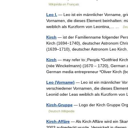
Wikipédia en Français
Leo I.
— Leo ist ein männlicher Vorname, grie
Vornamen, die dieses Element beinhalten: m
weiblich als Kurzform von Leontina,… …
Deu
Kirch
— ist der Familienname folgender Perso
Kirch (1694−1740), deutscher Astronom Chris
(1639–1710), deutscher Astronom Leo Ki
Kirch
— may refer to:;People *Gottfried Kir
(née Winckelmann) (1670 – 1720), German as
German media entrepreneur *Oliver Kirch
Leo (Vorname)
— Leo ist ein männlicher Vor
verschiedener Vornamen, die dieses Element 
Leonid oder Leas weiblich als Kurzform vo
Kirch-Gruppe
— Logo der Kirch Gruppe Org
Deutsch Wikipedia
Kirch-Affäre
— Als Kirch Affäre wird ein Ska
2003 aufgedeckt wurde. Verwickelt in diese