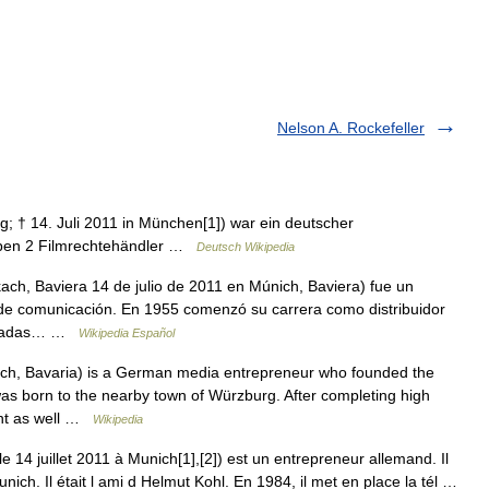
Nelson A. Rockefeller
; † 14. Juli 2011 in München[1]) war ein deutscher
eben 2 Filmrechtehändler …
Deutsch Wikipedia
ch, Baviera 14 de julio de 2011 en Múnich, Baviera) fue un
e comunicación. En 1955 comenzó su carrera como distribuidor
 décadas… …
Wikipedia Español
ch, Bavaria) is a German media entrepreneur who founded the
as born to the nearby town of Würzburg. After completing high
nt as well …
Wikipedia
 14 juillet 2011 à Munich[1],[2]) est un entrepreneur allemand. Il
nich. Il était l ami d Helmut Kohl. En 1984, il met en place la tél …