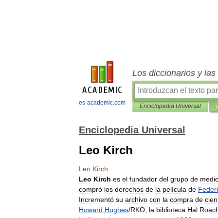
Los diccionarios y la
es-academic.com
Enciclopedia Universal
Enciclopedia Universal
Leo Kirch
Leo
Kirch
Leo
Kirch
es
el
fundador
del
grupo
de
medi
compró
los
derechos
de
la
película
de
Feder
Incrementó
su
archivo
con
la
compra
de
cien
Howard
Hughes
/
RKO
,
la
biblioteca
Hal
Roac