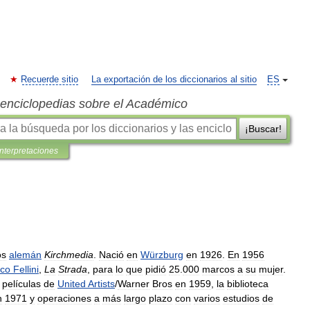
Recuerde sitio
La exportación de los diccionarios al sitio
ES
s enciclopedias sobre el Académico
¡Buscar!
interpretaciones
os
alemán
Kirchmedia
.
Nació
en
Würzburg
en
1926
.
En
1956
ico
Fellini
,
La
Strada
,
para
lo
que
pidió
25
.
000
marcos
a
su
mujer
.
películas
de
United
Artists
/
Warner
Bros
en
1959
,
la
biblioteca
h
1971
y
operaciones
a
más
largo
plazo
con
varios
estudios
de