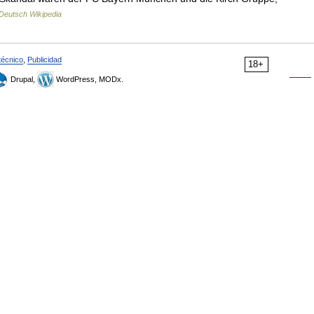
Deutsch Wikipedia
técnico
,
Publicidad
18+
Drupal,
WordPress, MODx.