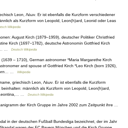
chisch Leon, Λέων. Er ist ebenfalls die Kurzform verschiedener
ännlich als Kurzform von Leopold, Leon(h)ard, Leonid oder Leas
tsch Wikipedia
nen: August Kirch (1879–1959), deutscher Politiker Christfried
tine Kirch (1697−1782), deutsche Astronomin Gottfried Kirch
rch… …
Deutsch Wikipedia
ch (1639 – 1710), German astronomer *Maria Margarethe Kirch
tronomer and spouse of Gottfried Kirch *Leo Kirch (born 1926),
 (born… …
Wikipedia
name, griechisch Leon, Λέων. Er ist ebenfalls die Kurzform
beinhalten: männlich als Kurzform von Leopold, Leon(h)ard,
n Leontina,… …
Deutsch Wikipedia
anigramm der Kirch Gruppe im Jahre 2002 zum Zeitpunkt ihre …
ndal in der deutschen Fußball Bundesliga bezeichnet, der im Jahr
n Skandal waren der FC Bayern München und die Kirch Gruppe,